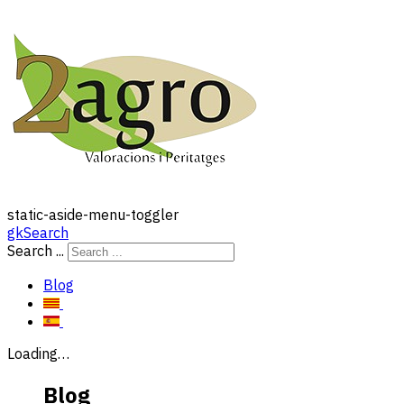
static-aside-menu-toggler
gkSearch
Search ...
Blog
Loading…
Blog