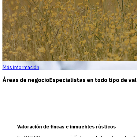
2agro
Peritaciones y valoraciones tanto en los ámbitos
2agro es un gabinete de ingeniería agraria especialista en t
valoración de inmuebles rústicos, valoración de daños y perjui
Más información
Áreas de negocio
Especialistas en todo tipo de va
Valoración de fincas e inmuebles rústicos