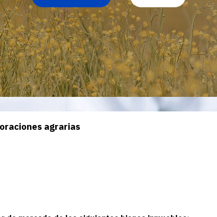
 públicos como privados.
odo lo referente a peritaciones y valoraciones tanto en los ám
cios, inspecciones alimentarias, etc.
loraciones agrarias