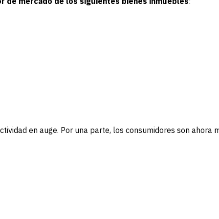
or de mercado de los siguientes bienes inmuebles
:
ctividad en auge. Por una parte, los consumidores son ahora 