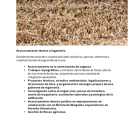
Asesoramiento técnico e ingeniería
Complementariamente a nuestra actividad valorativa y pericial, ofrecemos a
nuestros Clientes los siguientes servicios:
Asesoramiento en la contratación de seguros
.
Trabajos topográficos
y similares: delimitación de fincas, cálculo
de movimiento de tierras, proyecto de caminos y estudios de
integración paisajística.
Proyectos técnicos, estudios ambientales, legalizaciones y
direcciones de obra, y en general los encargos propios de una
gabinete de ingeniería.
Investigación sobre el origen y las causas de incendios,
avería de maquinaria, accidentes laborales y patologías de la
edificación.
Asesoramiento técnico-jurídico en expropiaciones en
colaboración con un Bufete de Abogados especialistas en
Derecho Urbanístico.
Gestión de fincas agrícolas.