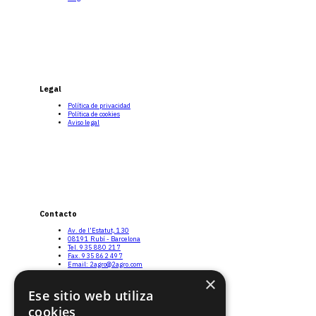
Legal
Política de privacidad
Política de cookies
Aviso legal
Contacto
Av. de l’Estatut, 130
08191 Rubí - Barcelona
Tel. 935 880 217
Fax. 935 862 497
Email: 2agro@2agro.com
Twitter
×
Ese sitio web utiliza
cookies