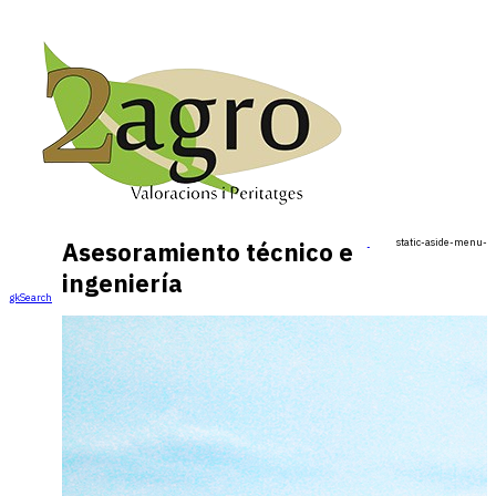
static-aside-menu-to
Asesoramiento técnico e
ingeniería
gkSearch
Buscar...