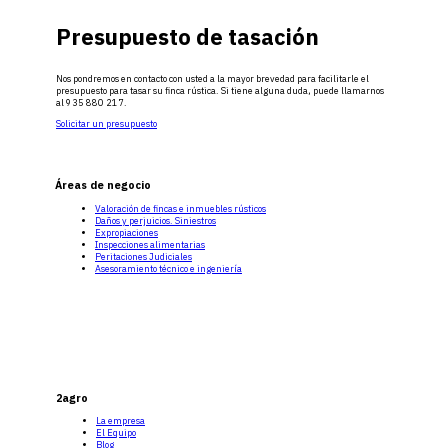
Presupuesto de tasación
Nos pondremos en contacto con usted a la mayor brevedad para facilitarle el
presupuesto para tasar su finca rústica. Si tiene alguna duda, puede llamarnos
al 935 880 217.
Solicitar un presupuesto
Áreas de negocio
Valoración de fincas e inmuebles rústicos
Daños y perjuicios. Siniestros
Expropiaciones
Inspecciones alimentarias
Peritaciones Judiciales
Asesoramiento técnico e ingeniería
2agro
La empresa
El Equipo
Blog