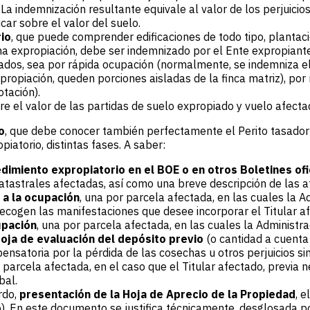
 indemnización resultante equivale al valor de los perjuicio
ar sobre el valor del suelo.
io
, que puede comprender edificaciones de todo tipo, plantacio
 expropiación, debe ser indemnizado por el Ente expropiante
dos, sea por rápida ocupación (normalmente, se indemniza el v
ropiación, queden porciones aisladas de la finca matriz), por r
otación).
bre el valor de las partidas de suelo expropiado y vuelo afect
o
, que debe conocer también perfectamente el Perito tasador 
iatorio, distintas fases. A saber:
edimiento expropiatorio en el BOE o en otros Boletines ofi
 catastrales afectadas, así como una breve descripción de las a
 a la ocupación
, una por parcela afectada, en las cuales la Ad
recogen las manifestaciones que desee incorporar el Titular a
upación
, una por parcela afectada, en las cuales la Administra
oja de evaluación del depósito previo
(o cantidad a cuenta 
nsatoria por la pérdida de las cosechas u otros perjuicios si
r parcela afectada, en el caso que el Titular afectado, previa 
bal.
rdo,
presentación de la Hoja de Aprecio de la Propiedad
, 
o). En este documento se justifica técnicamente, desglosada 