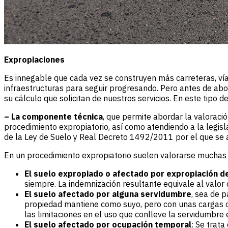
Expropiaciones
Es innegable que cada vez se construyen más carreteras, ví
infraestructuras para seguir progresando. Pero antes de abo
su cálculo que solicitan de nuestros servicios. En este tipo de
– La componente técnica
, que permite abordar la valoraci
procedimiento expropiatorio, así como atendiendo a la legisl
de la Ley de Suelo y Real Decreto 1492/2011 por el que se 
En un procedimiento expropiatorio suelen valorarse muchas 
El suelo expropiado o afectado por expropiación d
siempre. La indemnización resultante equivale al valor
El suelo afectado por alguna servidumbre
, sea de p
propiedad mantiene como suyo, pero con unas cargas o 
las limitaciones en el uso que conlleve la servidumbre e
El suelo afectado por ocupación temporal
: Se trat