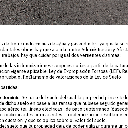
as de tren, conducciones de agua y gaseoductos, ya que la so
rdar tales obras hay que acordar entre Administración y Afec
 trabajos, hay que cuidar por igual dos vertientes distintas:
ón de las indemnizaciones compensatorias a partir de la natura
ación vigente aplicable: Ley de Expropiación Forzosa (LEF), R
aprueba el Reglamento de valoraciones de la Ley de Suelo.
partidas:
e dominio
. Se trata del suelo del cual la propiedad pierde to
 de dicho suelo en base a las rentas que hubiese seguido gene
aso aéreo (ej. líneas eléctricas), de paso subterráneo (gaseodu
condicionantes permanentes. La indemnización resultante equi
n cuestión, y que se aplica sobre el valor del suelo.
a del suelo que la propiedad deja de poder utilizar durante un