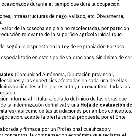
s ocasionados durante el tiempo que dura la ocupación.
nes, infraestructuras de riego, vallado, etc. Obviamente,
.
alor de la cosecha en pie o no recolectada), por partición
educción relevante de la superficie agrícola inicial (que
ado, según lo dispuesto en la Ley de Expropiación Forzosa.
especializado en este tipo de valoraciones. Sin ánimo de ser
ciales
(Comunidad Autónoma, Diputación provincial,
fecciones y las superficies afectadas en cada una de ellas.
ministración describe, por escrito y con exactitud, todas las
fectado.
ción informa al Titular afectado del inicio de las obras que
de la indemnización definitiva) y una
Hoja de evaluación de
milares), así como de las liquidaciones por ambos conceptos.
negociación, acepte la oferta verbal propuesta por el Ente
elaborada y firmada por un Profesional cualificado y
por conceptos, la compensación económica que reclama el