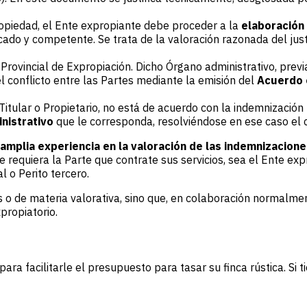
opiedad, el Ente expropiante debe proceder a la
elaboración 
ado y competente. Se trata de la valoración razonada del just
ovincial de Expropiación. Dicho Órgano administrativo, previ
l conflicto entre las Partes mediante la emisión del
Acuerdo 
Titular o Propietario, no está de acuerdo con la indemnizació
nistrativo
que le corresponda, resolviéndose en ese caso el con
 amplia experiencia en la valoración de las indemnizacion
requiera la Parte que contrate sus servicios, sea el Ente exp
l o Perito tercero.
s o de materia valorativa, sino que, en colaboración normalme
propiatorio.
a facilitarle el presupuesto para tasar su finca rústica. Si