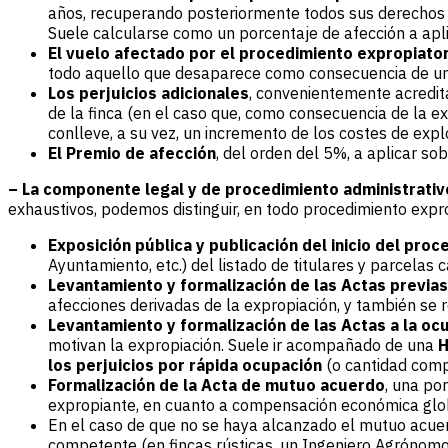
años, recuperando posteriormente todos sus derechos La
Suele calcularse como un porcentaje de afección a aplic
El vuelo afectado por el procedimiento expropiator
todo aquello que desaparece como consecuencia de una
Los perjuicios adicionales
, convenientemente acredita
de la finca (en el caso que, como consecuencia de la exp
conlleve, a su vez, un incremento de los costes de expl
El Premio de afección
, del orden del 5%, a aplicar so
– La componente legal y de procedimiento administrativ
exhaustivos, podemos distinguir, en todo procedimiento exprop
Exposición pública y publicación del inicio del proc
Ayuntamiento, etc.) del listado de titulares y parcelas
Levantamiento y formalización de las Actas previas
afecciones derivadas de la expropiación, y también se 
Levantamiento y formalización de las Actas a la oc
motivan la expropiación. Suele ir acompañado de una
H
los perjuicios por rápida ocupación
(o cantidad compe
Formalización de la Acta de mutuo acuerdo
, una po
expropiante, en cuanto a compensación económica glo
En el caso de que no se haya alcanzado el mutuo acue
competente (en fincas rústicas, un Ingeniero Agrónom