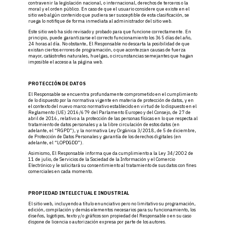
contravenir la legislación nacional, o internacional, derechos de terceros o la
moral y el orden público. En caso de que el usuario considere que existe en el
sitio web algún contenido que pudiera ser susceptible de esta clasificación, se
ruega lo notifique de forma inmediata al administrador del sitio web.
Este sitio web ha sido revisado y probado para que funcione correctamente. En
principio, puede garantizarse el correcto funcionamiento los 365 días del año,
24 horas al día. No obstante, El Responsable no descarta la posibilidad de que
existan ciertos errores de programación, o que acontezcan causas de fuerza
mayor, catástrofes naturales, huelgas, o circunstancias semejantes que hagan
imposible el acceso a la página web.
PROTECCIÓN DE DATOS
El Responsable se encuentra profundamente comprometido en el cumplimiento
de lo dispuesto por la normativa vigente en materia de protección de datos, y en
el contexto del nuevo marco normativo establecido en virtud de lo dispuesto en el
Reglamento (UE) 2016/679 del Parlamento Europeo y del Consejo, de 27 de
abril de 2016, relativo a la protección de las personas físicas en lo que respecta al
tratamiento de datos personales y a la libre circulación de estos datos (en
adelante, el “RGPD”), y la normativa Ley Orgánica 3/2018, de 5 de diciembre,
de Protección de Datos Personales y garantía de los derechos digitales (en
adelante, el “LOPDGDD”).
Asimismo, El Responsable informa que da cumplimiento a la Ley 34/2002 de
11 de julio, de Servicios de la Sociedad de la Información y el Comercio
Electrónico y le solicitará su consentimiento al tratamiento de sus datos con fines
comerciales en cada momento.
PROPIEDAD INTELECTUAL E INDUSTRIAL
El sitio web, incluyendo a título enunciativo pero no limitativo su programación,
edición, compilación y demás elementos necesarios para su funcionamiento, los
diseños, logotipos, texto y/o gráficos son propiedad del Responsable o en su caso
dispone de licencia o autorización expresa por parte de los autores.