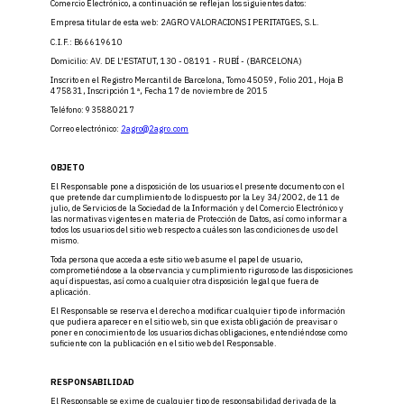
Comercio Electrónico, a continuación se reflejan los siguientes datos:
Empresa titular de esta web: 2AGRO VALORACIONS I PERITATGES, S.L.
C.I.F.: B66619610
Domicilio: AV. DE L'ESTATUT, 130 - 08191 - RUBÍ - (BARCELONA)
Inscrito en el Registro Mercantil de Barcelona, Tomo 45059, Folio 201, Hoja B
475831, Inscripción 1ª, Fecha 17 de noviembre de 2015
Teléfono: 935880217
Correo electrónico:
2agro@2agro.com
OBJETO
El Responsable pone a disposición de los usuarios el presente documento con el
que pretende dar cumplimiento de lo dispuesto por la Ley 34/2002, de 11 de
julio, de Servicios de la Sociedad de la Información y del Comercio Electrónico y
las normativas vigentes en materia de Protección de Datos, así como informar a
todos los usuarios del sitio web respecto a cuáles son las condiciones de uso del
mismo.
Toda persona que acceda a este sitio web asume el papel de usuario,
comprometiéndose a la observancia y cumplimiento riguroso de las disposiciones
aquí dispuestas, así como a cualquier otra disposición legal que fuera de
aplicación.
El Responsable se reserva el derecho a modificar cualquier tipo de información
que pudiera aparecer en el sitio web, sin que exista obligación de preavisar o
poner en conocimiento de los usuarios dichas obligaciones, entendiéndose como
suficiente con la publicación en el sitio web del Responsable.
RESPONSABILIDAD
El Responsable se exime de cualquier tipo de responsabilidad derivada de la