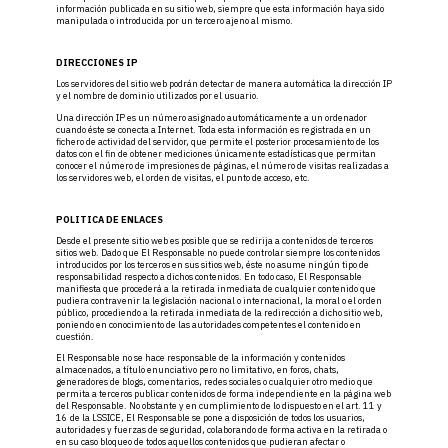
información publicada en su sitio web, siempre que esta información haya sido
manipulada o introducida por un tercero ajeno al mismo.
DIRECCIONES IP
Los servidores del sitio web podrán detectar de manera automática la dirección IP
y el nombre de dominio utilizados por el usuario.
Una dirección IP es un número asignado automáticamente a un ordenador
cuando éste se conecta a Internet. Toda esta información es registrada en un
fichero de actividad del servidor, que permite el posterior procesamiento de los
datos con el fin de obtener mediciones únicamente estadísticas que permitan
conocer el número de impresiones de páginas, el número de visitas realizadas a
los servidores web, el orden de visitas, el punto de acceso, etc.
POLITICA DE ENLACES
Desde el presente sitio web es posible que se redirija a contenidos de terceros
sitios web. Dado que El Responsable no puede controlar siempre los contenidos
introducidos por los terceros en sus sitios web, éste no asume ningún tipo de
responsabilidad respecto a dichos contenidos. En todo caso, El Responsable
manifiesta que procederá a la retirada inmediata de cualquier contenido que
pudiera contravenir la legislación nacional o internacional, la moral o el orden
público, procediendo a la retirada inmediata de la redirección a dicho sitio web,
poniendo en conocimiento de las autoridades competentes el contenido en
cuestión.
El Responsable no se hace responsable de la información y contenidos
almacenados, a título enunciativo pero no limitativo, en foros, chats,
generadores de blogs, comentarios, redes sociales o cualquier otro medio que
permita a terceros publicar contenidos de forma independiente en la página web
del Responsable. No obstante y en cumplimiento de lo dispuesto en el art. 11 y
16 de la LSSICE, El Responsable se pone a disposición de todos los usuarios,
autoridades y fuerzas de seguridad, colaborando de forma activa en la retirada o
en su caso bloqueo de todos aquellos contenidos que pudieran afectar o