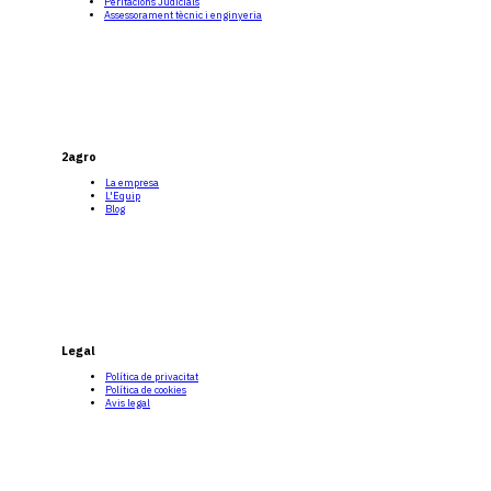
Peritacions Judicials
Assessorament tècnic i enginyeria
2agro
La empresa
L'Equip
Blog
Legal
Política de privacitat
Política de cookies
Avis legal