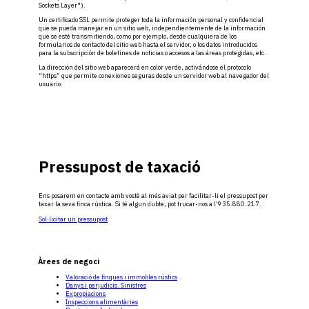
Sockets Layer").
Un certificado SSL permite proteger toda la información personal y confidencial
que se pueda manejar en un sitio web, independientemente de la información
que se esté transmitiendo, como por ejemplo, desde cualquiera de los
formularios de contacto del sitio web hasta el servidor, o los datos introducidos
para la subscripción de boletines de noticias o accesos a las áreas protegidas, etc.
La dirección del sitio web aparecerá en color verde, activándose el protocolo
“https” que permite conexiones seguras desde un servidor web al navegador del
usuario.
Pressupost de taxació
Ens posarem en contacte amb vostè al més aviat per facilitar-li el pressupost per
taxar la seva finca rústica. Si té algun dubte, pot trucar-nos a l'935.880.217.
Sol·licitar un pressupost
Àrees de negoci
Valoració de finques i immobles rústics
Danys i perjudicis. Sinistres
Expropiacions
Inspeccions alimentàries