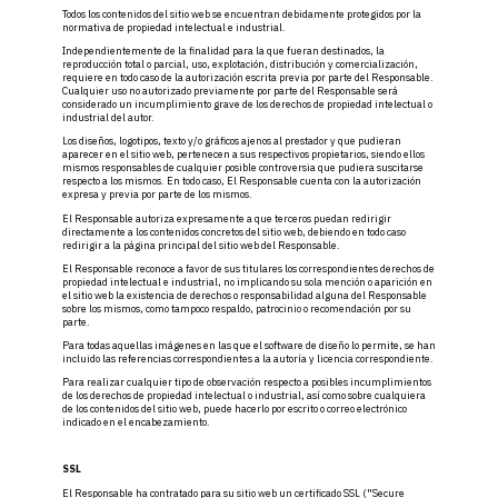
Todos los contenidos del sitio web se encuentran debidamente protegidos por la
normativa de propiedad intelectual e industrial.
Independientemente de la finalidad para la que fueran destinados, la
reproducción total o parcial, uso, explotación, distribución y comercialización,
requiere en todo caso de la autorización escrita previa por parte del Responsable.
Cualquier uso no autorizado previamente por parte del Responsable será
considerado un incumplimiento grave de los derechos de propiedad intelectual o
industrial del autor.
Los diseños, logotipos, texto y/o gráficos ajenos al prestador y que pudieran
aparecer en el sitio web, pertenecen a sus respectivos propietarios, siendo ellos
mismos responsables de cualquier posible controversia que pudiera suscitarse
respecto a los mismos. En todo caso, El Responsable cuenta con la autorización
expresa y previa por parte de los mismos.
El Responsable autoriza expresamente a que terceros puedan redirigir
directamente a los contenidos concretos del sitio web, debiendo en todo caso
redirigir a la página principal del sitio web del Responsable.
El Responsable reconoce a favor de sus titulares los correspondientes derechos de
propiedad intelectual e industrial, no implicando su sola mención o aparición en
el sitio web la existencia de derechos o responsabilidad alguna del Responsable
sobre los mismos, como tampoco respaldo, patrocinio o recomendación por su
parte.
Para todas aquellas imágenes en las que el software de diseño lo permite, se han
incluido las referencias correspondientes a la autoría y licencia correspondiente.
Para realizar cualquier tipo de observación respecto a posibles incumplimientos
de los derechos de propiedad intelectual o industrial, así como sobre cualquiera
de los contenidos del sitio web, puede hacerlo por escrito o correo electrónico
indicado en el encabezamiento.
SSL
El Responsable ha contratado para su sitio web un certificado SSL ("Secure