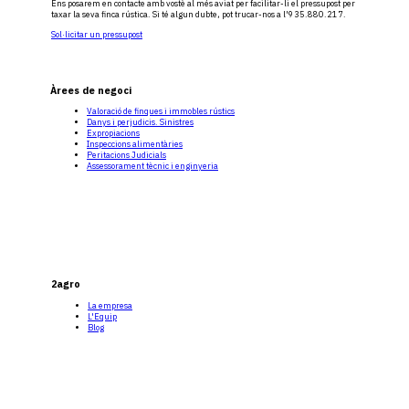
Ens posarem en contacte amb vostè al més aviat per facilitar-li el pressupost per
taxar la seva finca rústica. Si té algun dubte, pot trucar-nos a l'935.880.217.
Sol·licitar un pressupost
Àrees de negoci
Valoració de finques i immobles rústics
Danys i perjudicis. Sinistres
Expropiacions
Inspeccions alimentàries
Peritacions Judicials
Assessorament tècnic i enginyeria
2agro
La empresa
L'Equip
Blog