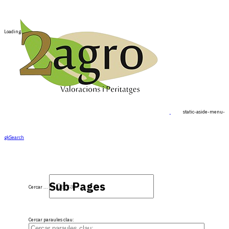
Loading…
static-aside-menu-to
gkSearch
Sub Pages
Cercar ...
Cercar paraules clau: