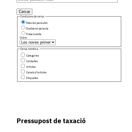
Cercar
Condicions de cerca:
Totes les paraules
Qualsevol paraula
Frase exacta
Ordre:
Cerca només a:
Categories
Contactes
Articles
Canals d'articles
Etiquetes
Pressupost de taxació