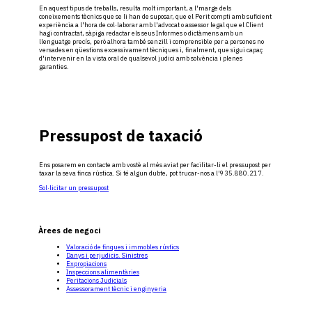
En aquest tipus de treballs, resulta molt important, a l'marge dels
coneixements tècnics que se li han de suposar, que el Perit compti amb suficient
experiència a l'hora de col·laborar amb l'advocat o assessor legal que el Client
hagi contractat, sàpiga redactar els seus Informes o dictàmens amb un
llenguatge precís, però alhora també senzill i comprensible per a persones no
versades en qüestions excessivament tècniques i, finalment, que sigui capaç
d'intervenir en la vista oral de qualsevol judici amb solvència i plenes
garanties.
Pressupost de taxació
Ens posarem en contacte amb vostè al més aviat per facilitar-li el pressupost per
taxar la seva finca rústica. Si té algun dubte, pot trucar-nos a l'935.880.217.
Sol·licitar un pressupost
Àrees de negoci
Valoració de finques i immobles rústics
Danys i perjudicis. Sinistres
Expropiacions
Inspeccions alimentàries
Peritacions Judicials
Assessorament tècnic i enginyeria