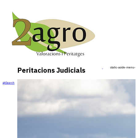
static-aside-menu-to
Peritacions Judicials
gkSearch
Cercar ...