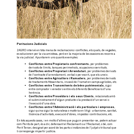
Peritacions Judicials
2AGRO intervé en tota mena de reclamacions i conflictes, els quals, de vegades,
es solucionen per la via amistosa, però en la majoria de les ocasions es recorre a
la via judicial. Apuntarem uns quants exemples:
Conflictes entre Propietaris confrontants
, per problemes
derivats de límits, tanques perimetrals, ocupacions o servituds.
Conflictes entre Propietari i Arrendatari
, per problemes derivats
de l'contracte d'arrendament, verbal o per escrit, que els uneix.
Conflictes entre Agricultors i Ramaders
, per problemes derivats
de tractaments fitosanitaris, invasió de l'ramat en camps agrícoles, etc.
Conflictes entre Transmitents de béns patrimonials
, sigui
entre comprador i venedor o entre els diferents Beneficiaris d'una
herència.
Conflictes entre Proveïdors i els seus Clients
, relacionats amb
el subministrament d'algun producte o la prestació d'un servei o
l'execució d'una obra.
Conflictes entre l'Administració i els particulars i empreses
,
sigui quina sigui la naturalesa o matèria en litigi: urbanisme, sanitat,
llicència d'activitats, execució d'obres, impostos i contribucions, etc.
En tots aquests casos, i en molts d'altres que puguin presentar-se, podem actuar
com Perits de part, és a dir, defensant el Reclamant o a l'Reclamat, o bé, com
Perit Tercer, designat per acord de les parts o instàncies de l'jutjat o tribunal que
li corresponga impartir justícia.