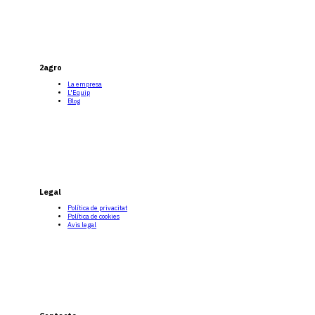
2agro
La empresa
L'Equip
Blog
Legal
Política de privacitat
Política de cookies
Avis legal