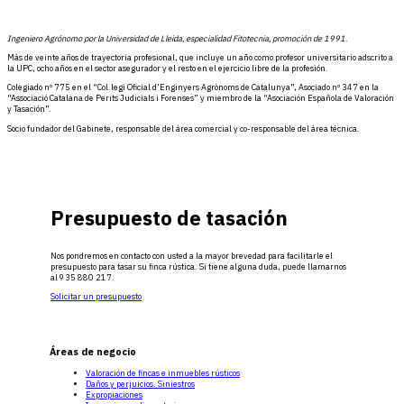
Ingeniero Agrónomo por la Universidad de Lleida, especialidad Fitotecnia, promoción de 1991
.
Más de veinte años de trayectoria profesional, que incluye un año como profesor universitario adscrito a
la UPC, ocho años en el sector asegurador y el resto en el ejercicio libre de la profesión.
Colegiado nº 775 en el “Col.legi Oficial d’Enginyers Agrònoms de Catalunya”, Asociado nº 347 en la
“Associació Catalana de Perits Judicials i Forenses” y miembro de la “Asociación Española de Valoración
y Tasación”.
Socio fundador del Gabinete, responsable del área comercial y co-responsable del área técnica.
Presupuesto de tasación
Nos pondremos en contacto con usted a la mayor brevedad para facilitarle el
presupuesto para tasar su finca rústica. Si tiene alguna duda, puede llamarnos
al 935 880 217.
Solicitar un presupuesto
Áreas de negocio
Valoración de fincas e inmuebles rústicos
Daños y perjuicios. Siniestros
Expropiaciones