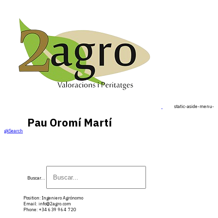
static-aside-menu-to
Pau Oromí Martí
gkSearch
Buscar...
Position:
Ingeniero Agrónomo
Email:
info@2agro.com
Phone:
+34 639 964 720