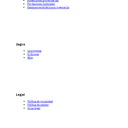
Inspecciones alimentarias
Peritaciones Judiciales
Asesoramiento técnico e ingeniería
2agro
La empresa
El Equipo
Blog
Legal
Política de privacidad
Política de cookies
Aviso legal